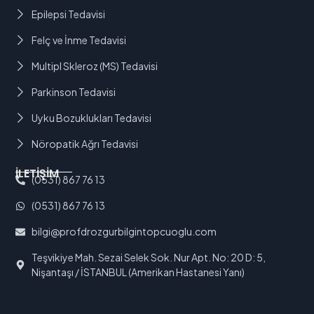
Epilepsi Tedavisi
Felç ve İnme Tedavisi
Multipl Skleroz (MS) Tedavisi
Parkinson Tedavisi
Uyku Bozuklukları Tedavisi
Nöropatik Ağrı Tedavisi
İLETİŞİM
(0531) 867 76 13
(0531) 867 76 13
bilgi@profdrozgurbilgintopcuoglu.com
Teşvikiye Mah. Sezai Selek Sok. Nur Apt. No: 20 D: 5,
Nişantaşı / İSTANBUL (Amerikan Hastanesi Yanı)