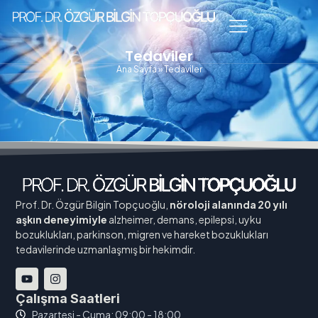
Tedaviler
Ana Sayfa
»
Tedaviler
Prof. Dr. Özgür Bilgin Topçuoğlu,
nöroloji alanında 20 yılı
aşkın deneyimiyle
alzheimer, demans, epilepsi, uyku
bozuklukları, parkinson, migren ve hareket bozuklukları
tedavilerinde uzmanlaşmış bir hekimdir.
Çalışma Saatleri
Pazartesi - Cuma: 09:00 - 18:00