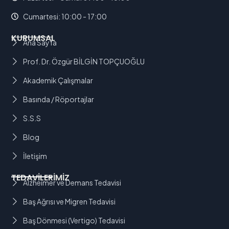
Cumartesi: 10:00 - 17:00
KURUMSAL
Ana Sayfa
Prof. Dr. Özgür BİLGİN TOPÇUOĞLU
Akademik Çalışmalar
Basında / Röportajlar
S.S.S
Blog
İletişim
TEDAVİLERİMİZ
Alzheimer ve Demans Tedavisi
Baş Ağrısı ve Migren Tedavisi
Baş Dönmesi (Vertigo) Tedavisi